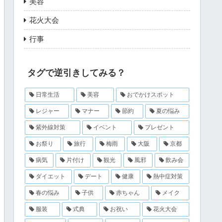
美容
花火大会
行事
タグで逆引きしてみる？
日常生活
美容
おでかけスポット
レジャー
マナー
節約
夏の悩み
紫外線対策
イベント
プレゼント
お祭り
旅行
梅雨
大阪
京都
病気
片付け
観光
風邪
飲み会
ダイエット
デート
健康
熱中症対策
春の悩み
子供
赤ちゃん
メイク
服装
式典
お祝い
花火大会