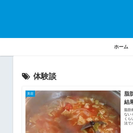
ホーム
体験談
脂
美容
結
脂肪
ない
くら
法で