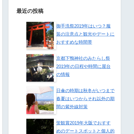
最近の投稿
御手洗祭2019年はいつ？服
装の注意点と観光やデートに
おすすめな時間帯
京都下鴨神社のみたらし祭
2019年の日程や時間に屋台
の情報
日傘の時期は秋冬がいつまで
春夏はいつからそれ以外の期
間の紫外線対策
蛍観賞2019年大阪でおすす
めのデートスポットと個人的