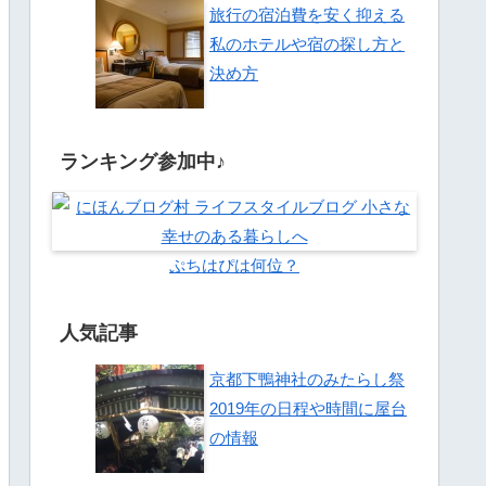
旅行の宿泊費を安く抑える
私のホテルや宿の探し方と
決め方
ランキング参加中♪
ぷちはぴは何位？
人気記事
京都下鴨神社のみたらし祭
2019年の日程や時間に屋台
の情報