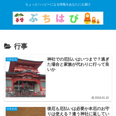
ちょっとハッピーになる情報をあなたにお届け
行事
神社での厄払いはいつまで？過ぎ
日常生活
た場合と家族が代わりに行って良
いか
2018.01.10
後厄も厄払いは必要か本厄のお守
日常生活
りは使える？違う神社に返してい