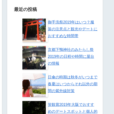
最近の投稿
御手洗祭2019年はいつ？服
装の注意点と観光やデートに
おすすめな時間帯
京都下鴨神社のみたらし祭
2019年の日程や時間に屋台
の情報
日傘の時期は秋冬がいつまで
春夏はいつからそれ以外の期
間の紫外線対策
蛍観賞2019年大阪でおすす
めのデートスポットと個人的