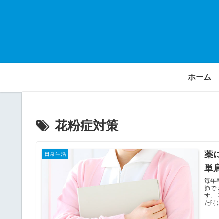
ホーム
花粉症対策
薬
日常生活
単
毎年
節で
す。
た時