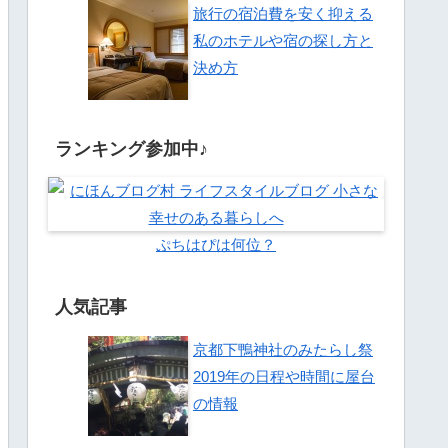
旅行の宿泊費を安く抑える
私のホテルや宿の探し方と
決め方
ランキング参加中♪
ぷちはぴは何位？
人気記事
京都下鴨神社のみたらし祭
2019年の日程や時間に屋台
の情報