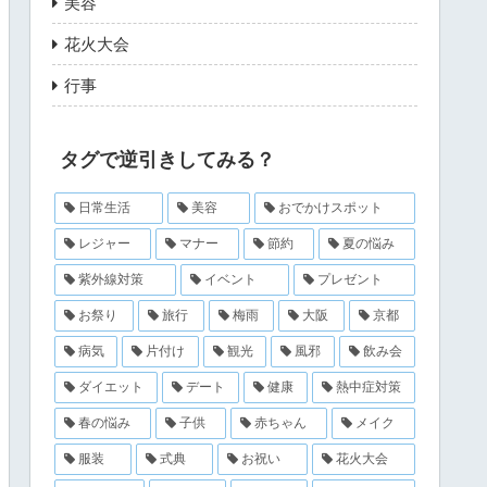
美容
花火大会
行事
タグで逆引きしてみる？
日常生活
美容
おでかけスポット
レジャー
マナー
節約
夏の悩み
紫外線対策
イベント
プレゼント
お祭り
旅行
梅雨
大阪
京都
病気
片付け
観光
風邪
飲み会
ダイエット
デート
健康
熱中症対策
春の悩み
子供
赤ちゃん
メイク
服装
式典
お祝い
花火大会