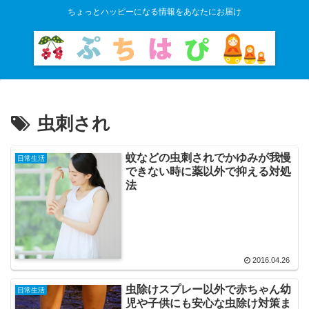
ちょっとハッピーになる情報をあなたにお届け
虫刺され
蚊などの虫刺されでかゆみが我慢
日常生活
できない時に薬以外で抑える対処
法
2016.04.26
虫除けスプレー以外で赤ちゃん幼
日常生活
児や子供にも安心な虫除け対策ま