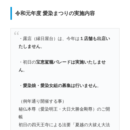
令和元年度 愛染まつりの実施内容
・露店（縁日屋台）は、今年は
１店舗も出店い
たしません
。
・初日の
宝恵駕籠パレードは実施いたしませ
ん
。
・
愛染娘・愛染女組の募集は行いません
。
（例年通り開催する事）
秘仏本尊（愛染明王・大日大勝金剛尊）のご開
帳
初日の四天王寺による法要「夏越の大祓え大法