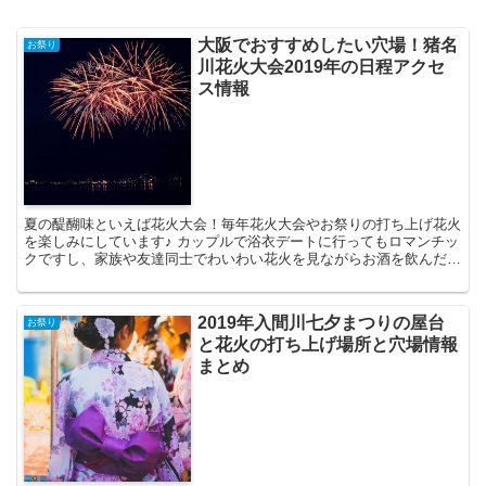
大阪でおすすめしたい穴場！猪名
お祭り
川花火大会2019年の日程アクセ
ス情報
夏の醍醐味といえば花火大会！毎年花火大会やお祭りの打ち上げ花火
を楽しみにしています♪ カップルで浴衣デートに行ってもロマンチッ
クですし、家族や友達同士でわいわい花火を見ながらお酒を飲んだり
屋台の食べ歩きをしたりするのも最高です(*^o^*)...
2019年入間川七夕まつりの屋台
お祭り
と花火の打ち上げ場所と穴場情報
まとめ