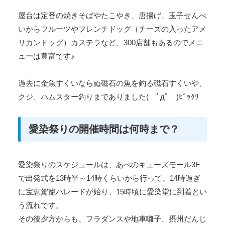
屋台は定番の焼きそばやたこやき、唐揚げ、玉子せんべ
いからフルーツやフレンチドッグ（チーズの入ったアメ
リカンドッグ）カステラなど、300店舗もあるのでメニ
ューは豊富です♪
過去に金魚すくいならぬ磁石の魚を釣る磁石すくいや、
クジ、ハムスター釣りまでありました( ﾟдﾟ )ﾋﾞｯｸﾘ
愛染祭りの開催時間は何時まで？
愛染祭りのスケジュールは、あべのキューズモール3F
で出発式を13時半～14時くらいから行って、14時過ぎ
に宝恵駕籠パレードが始り、15時頃に愛染堂に到着とい
う流れです。
その後夕方からも、フラダンスや地車囃子、摂州だんじ