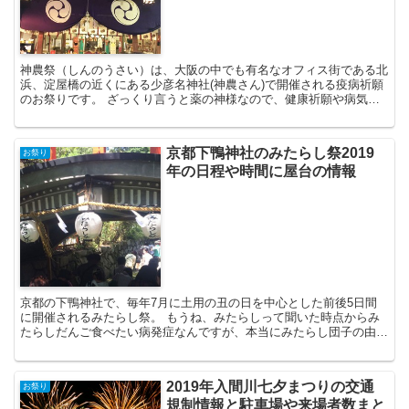
神農祭（しんのうさい）は、大阪の中でも有名なオフィス街である北
浜、淀屋橋の近くにある少彦名神社(神農さん)で開催される疫病祈願
のお祭りです。 ざっくり言うと薬の神様なので、健康祈願や病気の
平癒、人間だけではなくてペットのために来る人も多いそ...
京都下鴨神社のみたらし祭2019
お祭り
年の日程や時間に屋台の情報
京都の下鴨神社で、毎年7月に土用の丑の日を中心とした前後5日間
に開催されるみたらし祭。 もうね、みたらしって聞いた時点からみ
たらしだんご食べたい病発症なんですが、本当にみたらし団子の由来
になっているのがこの御手洗祭なんです！ みたらし団子…...
2019年入間川七夕まつりの交通
お祭り
規制情報と駐車場や来場者数まと