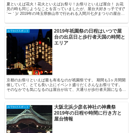
夏といえば花火！花火といえばお祭り！お祭りといえば屋台！ お花
見の時も同じようなことを言っていましたが、屋台大好きっ子です(*
´ー｀)ﾉ 2019年の埼玉県狭山市で行われる入間川七夕まつりの屋台に
ついてと、花火の打ち上げ場所や鑑賞エリア、穴...
2019年祇園祭の日程はいつで屋
おでかけスポット
台の出店日と歩行者天国の時間と
エリア
京都のお祭りといえば最も有名なのが祇園祭です。 期間も1ヶ月間開
催していて、とても長い上にイベント盛りだくさんなお祭りです。
そのなかでも気になるのは屋台が出て、大通りが歩行者天国になる前
祭（さきまつり）のことかと思います。 私は屋台大好き...
大阪北浜少彦名神社の神農祭
おでかけスポット
2019年の日程や時間に行き方と
屋台情報