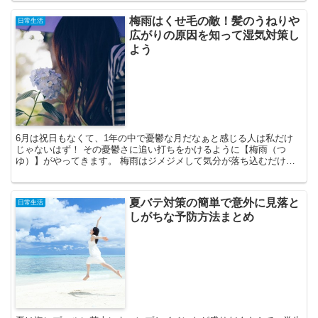
梅雨はくせ毛の敵！髪のうねりや
日常生活
広がりの原因を知って湿気対策し
よう
6月は祝日もなくて、1年の中で憂鬱な月だなぁと感じる人は私だけ
じゃないはず！ その憂鬱さに追い打ちをかけるように【梅雨（つ
ゆ）】がやってきます。 梅雨はジメジメして気分が落ち込むだけで
なく、髪型にも大きく打撃を与えてきますよね。 嫌な髪のう...
夏バテ対策の簡単で意外に見落と
日常生活
しがちな予防方法まとめ