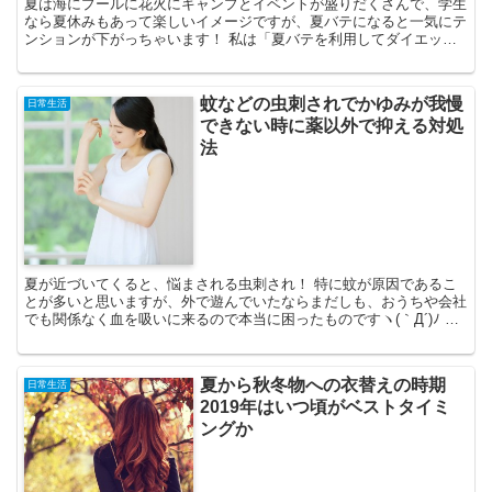
夏は海にプールに花火にキャンプとイベントが盛りだくさんで、学生
なら夏休みもあって楽しいイメージですが、夏バテになると一気にテ
ンションが下がっちゃいます！ 私は「夏バテを利用してダイエット
♪」とわけのわからないことを言っていた時期もありますが...
蚊などの虫刺されでかゆみが我慢
日常生活
できない時に薬以外で抑える対処
法
夏が近づいてくると、悩まされる虫刺され！ 特に蚊が原因であるこ
とが多いと思いますが、外で遊んでいたならまだしも、おうちや会社
でも関係なく血を吸いに来るので本当に困ったものですヽ(｀Д´)ﾉ ど
んなに虫除け対策をしていても、気がついたら刺され...
夏から秋冬物への衣替えの時期
日常生活
2019年はいつ頃がベストタイミ
ングか