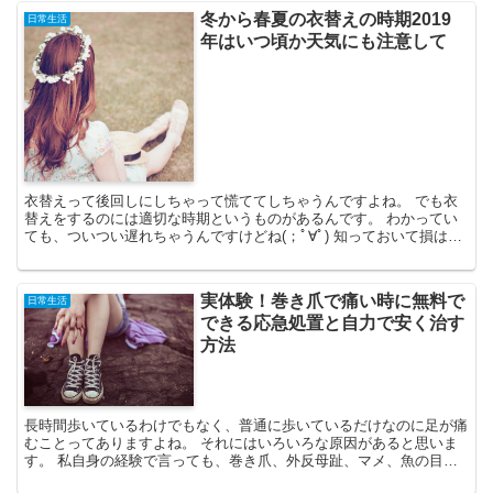
冬から春夏の衣替えの時期2019
日常生活
年はいつ頃か天気にも注意して
衣替えって後回しにしちゃって慌ててしちゃうんですよね。 でも衣
替えをするのには適切な時期というものがあるんです。 わかってい
ても、ついつい遅れちゃうんですけどね(；ﾟ∀ﾟ) 知っておいて損はな
い情報なので、ぜひ衣替えを実行する時期の参考にし...
実体験！巻き爪で痛い時に無料で
日常生活
できる応急処置と自力で安く治す
方法
長時間歩いているわけでもなく、普通に歩いているだけなのに足が痛
むことってありますよね。 それにはいろいろな原因があると思いま
す。 私自身の経験で言っても、巻き爪、外反母趾、マメ、魚の目、
たこの目、靴擦れなどなど、上げればきりがありません。 ...