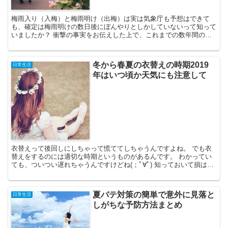
梅雨入り（入梅）と梅雨明け（出梅）は実は気象庁も予想はできて
も、確定は梅雨明けの数日後にぼんやりとしかしていないって知って
いましたか？ 衝撃の事実をお伝えした上で、これまでの数年間の傾
向から2019年の梅雨はいつからいつまでなのか期間の予想...
冬から春夏の衣替えの時期2019
日常生活
年はいつ頃か天気にも注意して
衣替えって後回しにしちゃって慌ててしちゃうんですよね。 でも衣
替えをするのには適切な時期というものがあるんです。 わかってい
ても、ついつい遅れちゃうんですけどね(；ﾟ∀ﾟ) 知っておいて損はな
い情報なので、ぜひ衣替えを実行する時期の参考にし...
夏バテ対策の簡単で意外に見落と
日常生活
しがちな予防方法まとめ