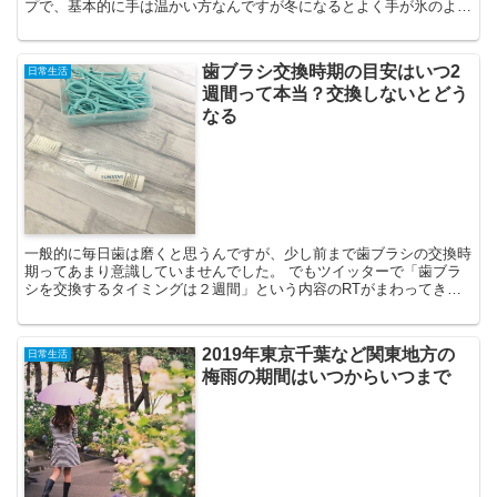
プで、基本的に手は温かい方なんですが冬になるとよく手が氷のよう
に冷たくなります 外ではもちろんのこと、室内の場合はパ...
歯ブラシ交換時期の目安はいつ2
日常生活
週間って本当？交換しないとどう
なる
一般的に毎日歯は磨くと思うんですが、少し前まで歯ブラシの交換時
期ってあまり意識していませんでした。 でもツイッターで「歯ブラ
シを交換するタイミングは２週間」という内容のRTがまわってきて
驚愕しました！ 実際に歯ブラシの適切な交換頻度はどの程...
2019年東京千葉など関東地方の
日常生活
梅雨の期間はいつからいつまで