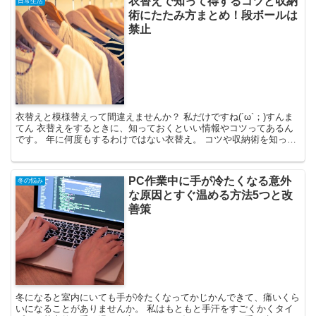
衣替えで知って得するコツと収納
日常生活
術にたたみ方まとめ！段ボールは
禁止
衣替えと模様替えって間違えませんか？ 私だけですね(´ω`；)すんま
てん 衣替えをするときに、知っておくといい情報やコツってあるん
です。 年に何度もするわけではない衣替え。 コツや収納術を知って
からすることで、スムーズにできるようになるんで...
PC作業中に手が冷たくなる意外
冬の悩み
な原因とすぐ温める方法5つと改
善策
冬になると室内にいても手が冷たくなってかじかんできて、痛いくら
いになることがありませんか。 私はもともと手汗をすごくかくタイ