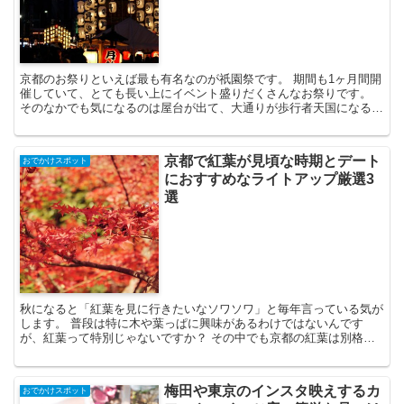
京都のお祭りといえば最も有名なのが祇園祭です。 期間も1ヶ月間開
催していて、とても長い上にイベント盛りだくさんなお祭りです。
そのなかでも気になるのは屋台が出て、大通りが歩行者天国になる前
祭（さきまつり）のことかと思います。 私は屋台大好き...
京都で紅葉が見頃な時期とデート
おでかけスポット
におすすめなライトアップ厳選3
選
秋になると「紅葉を見に行きたいなソワソワ」と毎年言っている気が
します。 普段は特に木や葉っぱに興味があるわけではないんです
が、紅葉って特別じゃないですか？ その中でも京都の紅葉は別格
で、全国、全世界から観光に来る人がいっぱいいて、紅葉シーズ...
梅田や東京のインスタ映えするカ
おでかけスポット