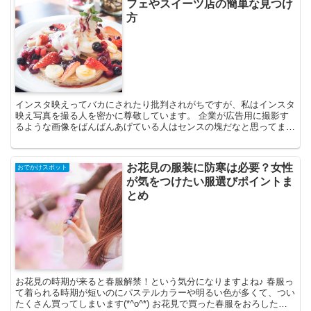
フェやスイーツ店の簡単な見つけ
方
インスタ映えってバカにされたり批判されがちですが、私はインスタ
映え写真を撮る人を密かに尊敬しています。 企業が広告用に撮影す
るような画像をばんばんあげている人はセンスの塊だなと思ってま
す。 でもそう簡単にそんな写真は撮れないので、そういう時...
お花見の服装に防寒は必要？女性
おでかけスポット
が気をつけたい服選びポイントま
とめ
お花見の時期が来ると春服解禁！という気分になりますよね♪ 春服っ
て着られる時期が短いのにパステルカラーや明るい色が多くて、つい
たくさん買ってしまいます(*^o^*) お花見で買った春服をおろした