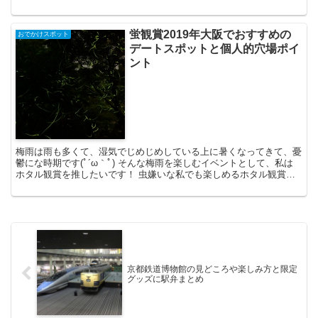
い！という気持ちもわかりますがちょっと待ってく...
蛍観賞2019年大阪でおすすめの
おでかけスポット
デートスポットと個人的穴場ポイ
ント
梅雨は雨も多くて、湿気でじめじめしている上に暑くなってきて、憂
鬱にな時期です(ﾟ´ω｀ﾟ) そんな梅雨を楽しむイベントとして、私は
ホタル観賞を推したいです！ 虫嫌いな私でも楽しめるホタル観賞で
すが、どこで見られるのか、大阪に絞ってまとめてみ...
京都鉄道博物館の見どころや楽しみ方と限定
グッズに駅弁まとめ