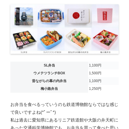
SL弁当
1,100円
ウメテツランチBOX
1,500円
昔ながらの幕の内弁当
1,100円
梅小路弁当
1,250円
お弁当を食べるっていうのも鉄道博物館ならではな感じ
で良いですよね(*ﾟーﾟ*)
私は過去に愛知県にあるリニア鉄道館や大阪の弁天町に
あった交通科学博物館でも、お弁当を買って食べた思い