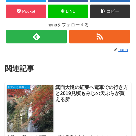
Pocket
LINE
コピー
nanaをフォローする
nana
関連記事
箕面大滝の紅葉へ電車での行き方
おでかけスポット
と2019見頃もみじの天ぷらが買
える所