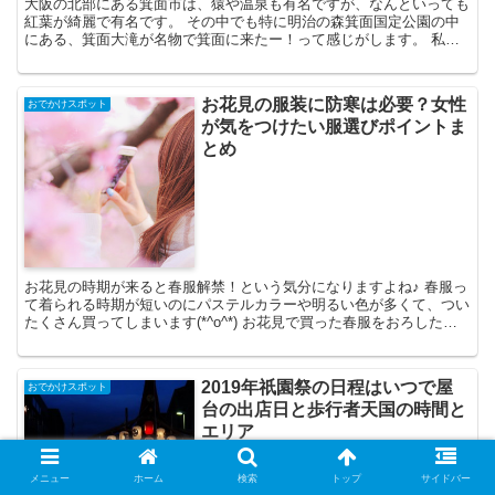
大阪の北部にある箕面市は、猿や温泉も有名ですが、なんといっても
紅葉が綺麗で有名です。 その中でも特に明治の森箕面国定公園の中
にある、箕面大滝が名物で箕面に来たー！って感じがします。 私も
何度か足を運んだことがあるのですが、夏は滝の近くで川遊...
お花見の服装に防寒は必要？女性
おでかけスポット
が気をつけたい服選びポイントま
とめ
お花見の時期が来ると春服解禁！という気分になりますよね♪ 春服っ
て着られる時期が短いのにパステルカラーや明るい色が多くて、つい
たくさん買ってしまいます(*^o^*) お花見で買った春服をおろした
い！という気持ちもわかりますがちょっと待ってく...
2019年祇園祭の日程はいつで屋
おでかけスポット
台の出店日と歩行者天国の時間と
エリア
メニュー
ホーム
検索
トップ
サイドバー