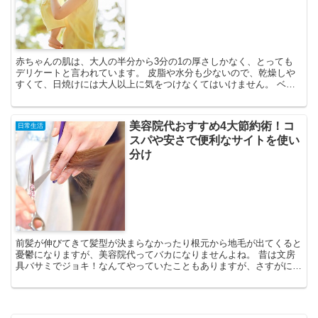
赤ちゃんの肌は、大人の半分から3分の1の厚さしかなく、とっても
デリケートと言われています。 皮脂や水分も少ないので、乾燥しや
すくて、日焼けには大人以上に気をつけなくてはいけません。 ベビ
ー用の日焼け止めなども売っていますが、赤ちゃんの肌の薄...
美容院代おすすめ4大節約術！コ
日常生活
スパや安さで便利なサイトを使い
分け
前髪が伸びてきて髪型が決まらなかったり根元から地毛が出てくると
憂鬱になりますが、美容院代ってバカになりませんよね。 昔は文房
具バサミでジョキ！なんてやっていたこともありますが、さすがに最
近はアラサーに入り髪を気遣ってしていません。 美容院で...