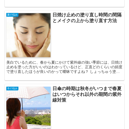
ますよね！ ウォーキングは長期間続けないと効果を得られな...
日焼け止めの塗り直し時間の間隔
夏の悩み
とメイクの上から塗り直す方法
美白でいるために、春から夏にかけて紫外線の強い季節には、日焼け
止めを塗った方がいいのはわかっているけど、正直どのくらいの頻度
で塗り直したほうが良いのかって曖昧ですよね？ しょっちゅう塗り
直したほうが良いって聞くけど、それって化粧品会社の策略...
日傘の時期は秋冬がいつまで春夏
冬の悩み
はいつからそれ以外の期間の紫外
線対策