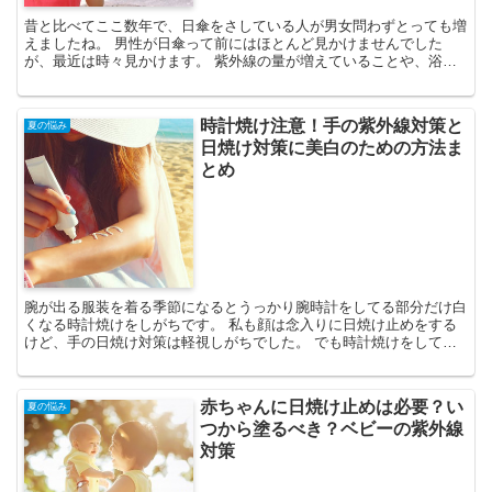
昔と比べてここ数年で、日傘をさしている人が男女問わずとっても増
えましたね。 男性が日傘って前にはほとんど見かけませんでした
が、最近は時々見かけます。 紫外線の量が増えていることや、浴び
た後のデメリットが多く知れ渡った結果でもあると思います。...
時計焼け注意！手の紫外線対策と
夏の悩み
日焼け対策に美白のための方法ま
とめ
腕が出る服装を着る季節になるとうっかり腕時計をしてる部分だけ白
くなる時計焼けをしがちです。 私も顔は念入りに日焼け止めをする
けど、手の日焼け対策は軽視しがちでした。 でも時計焼けをしてか
ら手の紫外線対策を意識するようになったので手の美白に関...
赤ちゃんに日焼け止めは必要？い
夏の悩み
つから塗るべき？ベビーの紫外線
対策