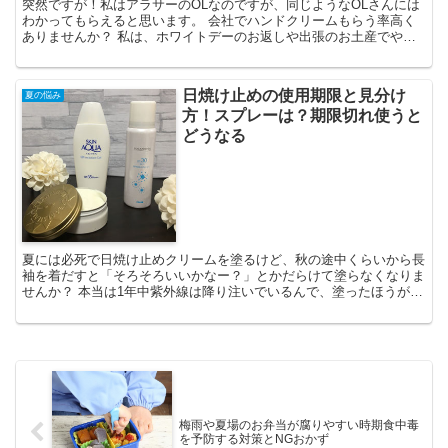
突然ですが！私はアラサーのOLなのですが、同じようなOLさんには
わかってもらえると思います。 会社でハンドクリームもらう率高く
ありませんか？ 私は、ホワイトデーのお返しや出張のお土産でやた
らと今までに、ロクシタンやジルスチュアート、キールズ...
日焼け止めの使用期限と見分け
夏の悩み
方！スプレーは？期限切れ使うと
どうなる
夏には必死で日焼け止めクリームを塗るけど、秋の途中くらいから長
袖を着だすと「そろそろいいかなー？」とかだらけて塗らなくなりま
せんか？ 本当は1年中紫外線は降り注いでいるんで、塗ったほうがい
いのはわかっているんですが、つい・・・となってしまい...
梅雨や夏場のお弁当が腐りやすい時期食中毒
を予防する対策とNGおかず