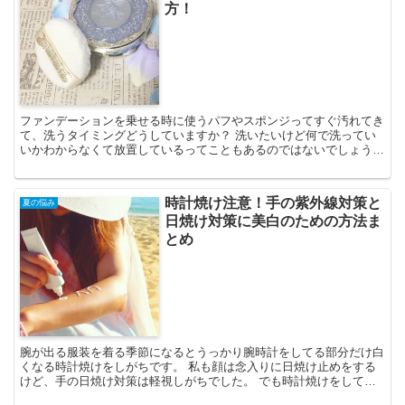
方！
ファンデーションを乗せる時に使うパフやスポンジってすぐ汚れてき
て、洗うタイミングどうしていますか？ 洗いたいけど何で洗ってい
いかわからなくて放置しているってこともあるのではないでしょう
か？ 私が実際に使っている万能な「アレ」を使ったおすすめ...
時計焼け注意！手の紫外線対策と
夏の悩み
日焼け対策に美白のための方法ま
とめ
腕が出る服装を着る季節になるとうっかり腕時計をしてる部分だけ白
くなる時計焼けをしがちです。 私も顔は念入りに日焼け止めをする
けど、手の日焼け対策は軽視しがちでした。 でも時計焼けをしてか
ら手の紫外線対策を意識するようになったので手の美白に関...