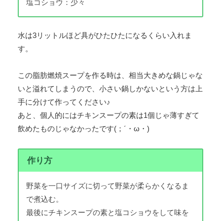
塩コショウ：少々
水は3リットルほど具がひたひたになるくらい入れま
す。
この脂肪燃焼スープを作る時は、相当大きめな鍋じゃな
いと溢れてしまうので、小さい鍋しかないという方は上
手に分けて作ってください♪
あと、個人的にはチキンスープの素は1個じゃ薄すぎて
飲めたものじゃなかったです(；´・ω・)
作り方
野菜を一口サイズに切って野菜が柔らかくなるま
で煮込む。
最後にチキンスープの素と塩コショウをして味を