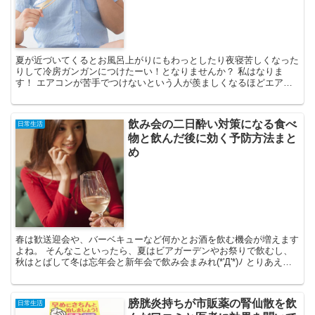
夏が近づいてくるとお風呂上がりにもわっとしたり夜寝苦しくなった
りして冷房ガンガンにつけたーい！となりませんか？ 私はなりま
す！ エアコンが苦手でつけないという人が羨ましくなるほどエアコ
ンがないと生きていけないカラダなんですが、何月くらいから...
飲み会の二日酔い対策になる食べ
日常生活
物と飲んだ後に効く予防方法まと
め
春は歓送迎会や、バーベキューなど何かとお酒を飲む機会が増えます
よね。 そんなこといったら、夏はビアガーデンやお祭りで飲むし、
秋はとばして冬は忘年会と新年会で飲み会まみれ(*'Д'*)ﾉ とりあえず
何かと理由をつけてみんなで楽しくお酒を飲みた...
膀胱炎持ちが市販薬の腎仙散を飲
日常生活