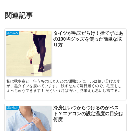
関連記事
タイツが毛玉だらけ！捨てずにあ
冬の悩み
の100均グッズを使った簡単な取
り方
私は秋冬春と一年うちのほとんどの期間にデニールは使い分けます
が、黒タイツを履いています。 秋冬なんて毎日履くので、毛玉もし
ょっちゅうできます！ そういう時は汚いし見栄えも悪いし捨てるし
かないと思いますか？ 捨てなくてもある100均アイテムで...
冷房はいつからつけるのがベス
夏の悩み
ト？エアコンの設定温度の目安は
何度