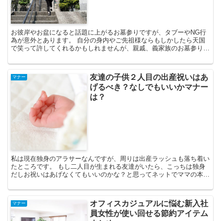
お彼岸やお盆になると話題に上がるお墓参りですが、タブーやNG行
為が意外とあります。 自分の身内やご先祖様ならもしかしたら天国
で笑って許してくれるかもしれませんが、親戚、義家族のお墓参りや
近しい知人、友人、恩師のような方のお墓参りの際に私自身...
友達の子供２人目の出産祝いはあ
マナー
げるべき？なしでもいいかマナー
は？
私は現在独身のアラサーなんですが、周りは出産ラッシュも落ち着い
たところです。 もし二人目が生まれる友達がいたら、こっちは独身
だしお祝いはあげなくてもいいのかな？と思ってネットでママの本音
を調べたところ衝撃を受けたので、まとめてみました。
オフィスカジュアルに悩む新入社
マナー
員女性が使い回せる節約アイテム