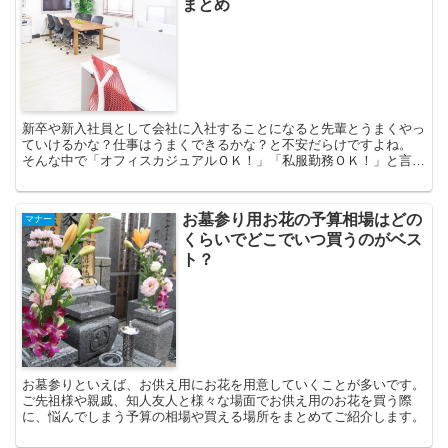
まとめ
新卒や新入社員として会社に入社することになると先輩とうまくやっ
ていけるかな？仕事はうまくできるかな？と不安だらけですよね。
そんな中で「オフィスカジュアルＯＫ！」「私服勤務ＯＫ！」と言わ
れると悩みの種が増えます。 毎日着て行く服装を考えない...
お墓参り用お花の予算相場はどの
マナー
くらいでどこでいつ買うのがベス
ト？
お墓参りといえば、お供え用にお花を用意していくことが多いです。
ご先祖様や親戚、知人友人と様々な場面でお供え用のお花を買う際
に、悩んでしまう予算の相場や買える場所をまとめてご紹介します。