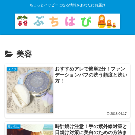
ちょっとハッピーになる情報をあなたにお届け
美容
おすすめアレで簡単2分！ファン
メイク
デーションパフの洗う頻度と洗い
方！
2018.04.17
時計焼け注意！手の紫外線対策と
夏の悩み
日焼け対策に美白のための方法ま