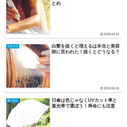
とめ
2018.04.16
白髪を抜くと増えるは本当と美容
日常生活
師に言われた！抜くとどうなる？
2018.04.10
日傘は色じゃなくUVカット率と
夏の悩み
遮光率で選ぼう！寿命にも注意