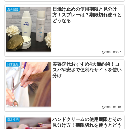
日焼け止めの使用期限と見分け
夏の悩み
方！スプレーは？期限切れ使うと
どうなる
2018.03.27
美容院代おすすめ4大節約術！コ
日常生活
スパや安さで便利なサイトを使い
分け
2018.01.18
ハンドクリームの使用期限とその
日常生活
見分け方！期限切れを使うとどう