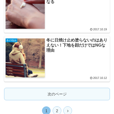
なる
2017.10.19
冬に日焼け止め塗らないのはあり
冬の悩み
えない！下地を顔だけではNGな
理由
2017.10.12
次のページ
次
1
2