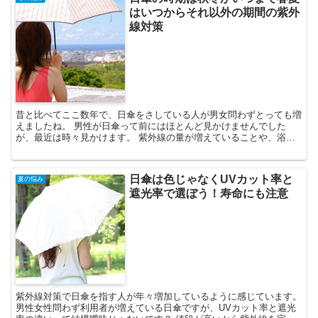
はいつからそれ以外の期間の紫外
線対策
昔と比べてここ数年で、日傘をさしている人が男女問わずとっても増
えましたね。 男性が日傘って前にはほとんど見かけませんでした
が、最近は時々見かけます。 紫外線の量が増えていることや、浴び
た後のデメリットが多く知れ渡った結果でもあると思います。...
日傘は色じゃなくUVカット率と
夏の悩み
遮光率で選ぼう！寿命にも注意
紫外線対策で日傘を指す人が年々増加しているように感じています。
男性女性問わず利用者が増えている日傘ですが、UVカット率と遮光