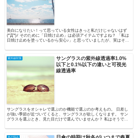
美白になりたい！って思っている女性はきっと私だけじゃないはず
(*'Д'*)ﾉ そのために「日焼け止め」は必須アイテムですよね？ 「私は
日焼け止めを塗っているから安心♪」と思っていましたが、実はその
塗る順番や塗る量、塗り方によって日焼け止め本...
サングラスの紫外線透過率1.0%
紫外線対策
以下と0.1%以下の違いと可視光
線透過率
サングラスをオシャレで選ぶのか機能で選ぶのか考えもの。 日差し
が強い季節が近づいてくると、サングラスが欲しくなります。 サン
グラスを選ぶとき、見た目だけで選んでいませんか？ 私はそうでし
た(笑) 実際に目を保護する面からサングラスを選ぶので...
日傘の時期は秋冬がいつまで春夏
冬の悩み