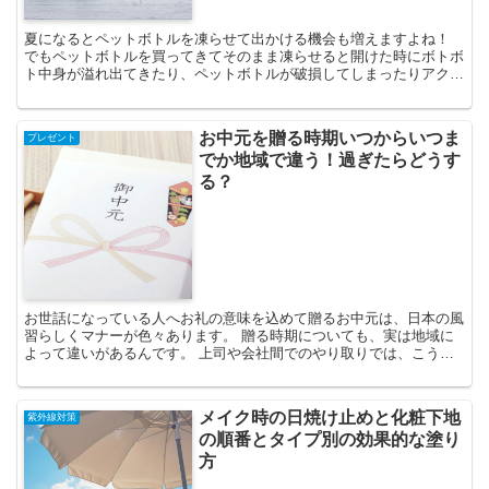
夏になるとペットボトルを凍らせて出かける機会も増えますよね！
でもペットボトルを買ってきてそのまま凍らせると開けた時にボトボ
ト中身が溢れ出てきたり、ペットボトルが破損してしまったりアクシ
ンデントが起こりやすいです。 そうならないためにはどう...
お中元を贈る時期いつからいつま
プレゼント
でか地域で違う！過ぎたらどうす
る？
お世話になっている人へお礼の意味を込めて贈るお中元は、日本の風
習らしくマナーが色々あります。 贈る時期についても、実は地域に
よって違いがあるんです。 上司や会社間でのやり取りでは、こう言
ったマナーの面が意外と見られていたりするので気をつけた...
メイク時の日焼け止めと化粧下地
紫外線対策
の順番とタイプ別の効果的な塗り
方